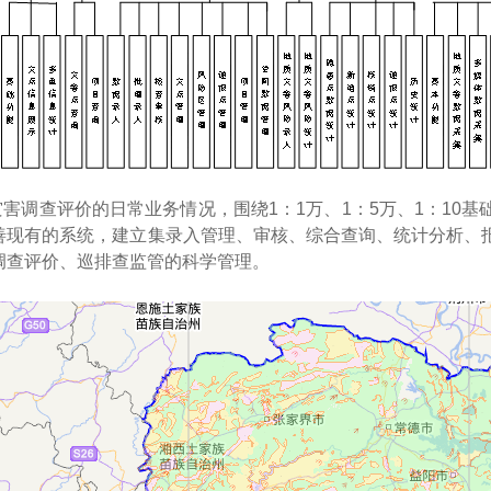
调查评价的日常业务情况，围绕1：1万、1：5万、1：10基
善现有的系统，建立集录入管理、审核、综合查询、统计分析、
调查评价、巡排查监管的科学管理。