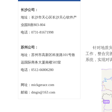
长沙公司：
地址：长沙市天心区长沙天心软件产
业园B座803-804
电话：0731-81671998
苏州公司：
针对地质灾害
工作，整合完
地址：苏州市高新区科发路101号致
系统，实现对
远国际商务大厦南楼503室
电话：0512-66806280
网址：mickgerace.com
邮箱：dmgis@163.com