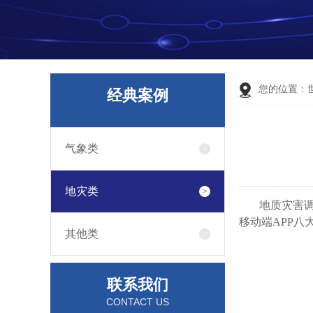
您的位置：
经典案例
气象类
地灾类
地质灾害调查
移动端APP八
其他类
联系我们
CONTACT US