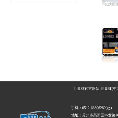
世界杯官方网站-世界杯(中
手机：0512-66806280(赵)
地址：苏州市高新区科发路10