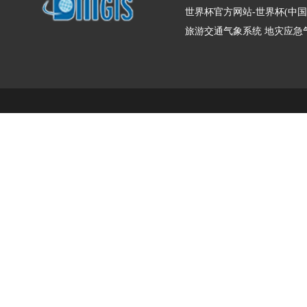
世界杯官方网站-世界杯(中国
旅游交通气象系统
地灾应急