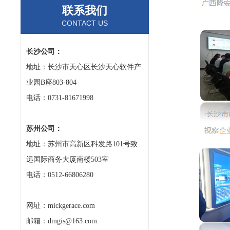
联系我们
CONTACT US
长沙公司：
地址：长沙市天心区长沙天心软件产
业园B座803-804
电话：0731-81671998
苏州公司：
地址：苏州市高新区科发路101号致
远国际商务大厦南楼503室
电话：0512-66806280
网址：mickgerace.com
邮箱：dmgis@163.com