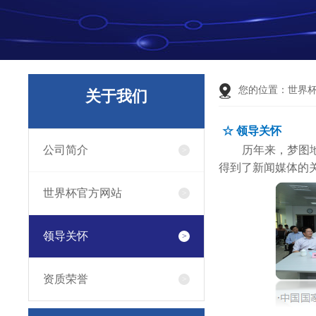
您的位置：
世界
关于我们
☆
领导关怀
公司简介
历年来，梦图
得到了新闻媒体的
世界杯官方网站
领导关怀
资质荣誉