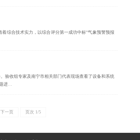
凭借着综合技术实力，以综合评分第一成功中标“气象预警预报
验收会。验收组专家及南宁市相关部门代表现场查看了设备和系统
题进…
下一页
页次 1/5