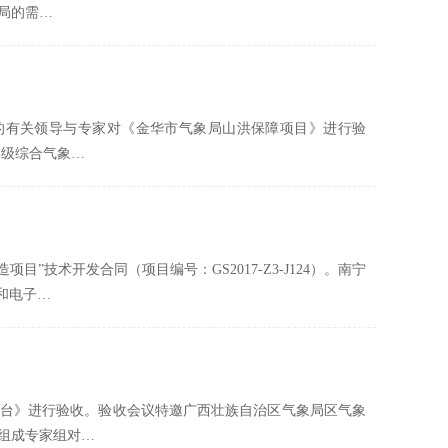
局的需…
心的有关领导与专家对《金华市气象局山洪保障项目》进行验
县级综合气象…
”技术开发合同（项目编号：GS2017-Z3-J124）。南宁
和电子…
务平台》进行验收。验收会议特邀广西壮族自治区气象局区气象
组成专家组对…