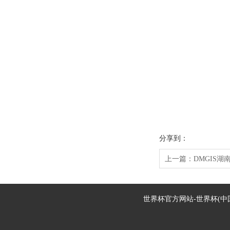
分享到：
上一篇：
DMGIS
世界杯官方网站-世界杯(中