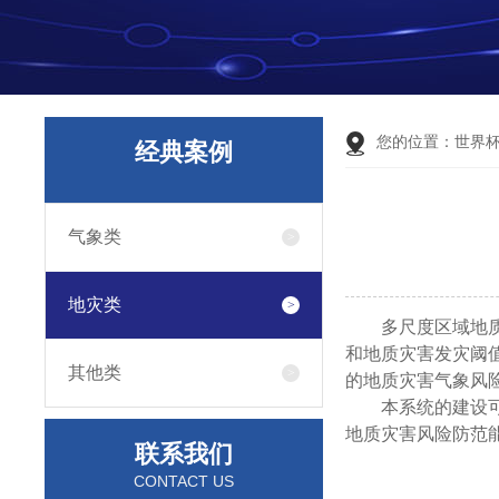
您的位置：
世界
经典案例
气象类
地灾类
多尺度区域地
和地质灾害发灾阈
其他类
的地质灾害气象风
本系统的建设
地质灾害风险防范
联系我们
CONTACT US