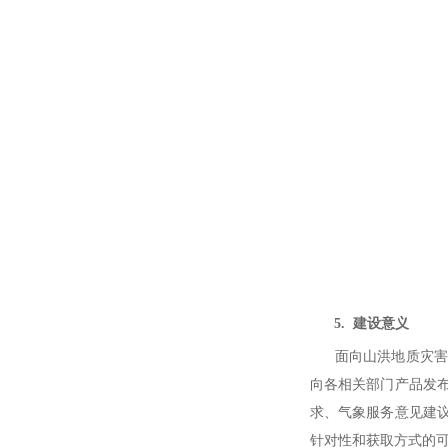
5. 建设意义
面向山洪地质灾害防
向各相关部门产品发
求、气象服务意见建
针对性和获取方式的