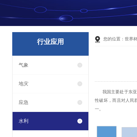
您的位置：
世界
行业应用
气象
地灾
我国主要处于东亚季
性破坏，而且对人民
应急
一。
水利