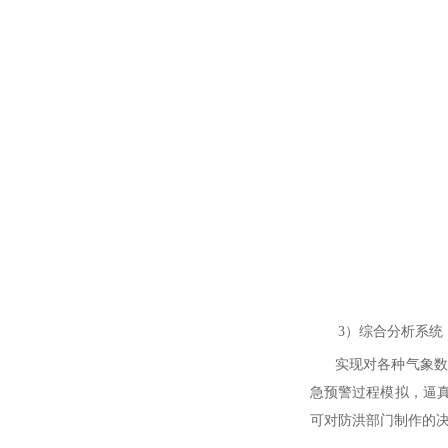
3）综合分析系统
实现对各种气象数据
急预警过程模拟，逼
可对防洪部门制作的