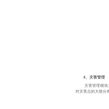
4、灾害管理
灾害管理模块
对灾害点的大致分