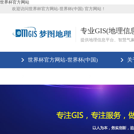
世界杯官方网站
欢迎访问世界杯官方网站-世界杯(中国) 官方网站！
专业GIS(地理
提供地理信息平台、智慧气
世界杯官方网站-世界杯(中国)
关
世界杯官方网站
联系我们