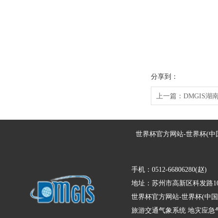
分享到：
上一篇：
DMGIS
世界杯官方网站-世界杯(中
手机：0512-66806280(赵)
地址：苏州市高新区科发路10
世界杯官方网站-世界杯(中国
旅游交通气象系统
地灾应急